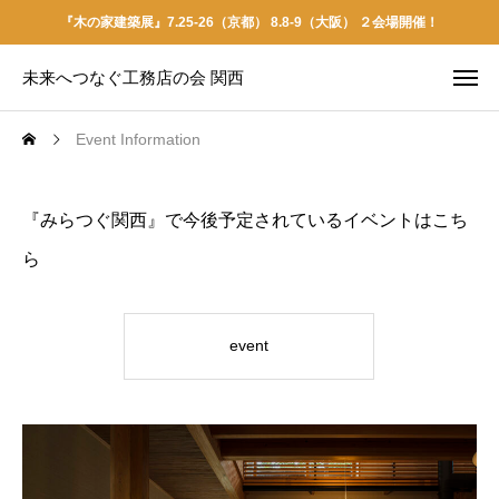
『木の家建築展』7.25-26（京都） 8.8-9（大阪） ２会場開催！
未来へつなぐ工務店の会 関西
Event Information
Event Information
『みらつぐ関西』で今後予定されているイベントはこち
ら
event