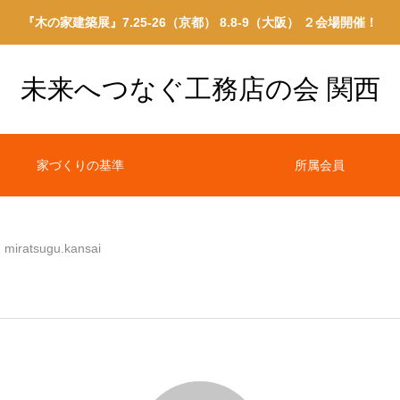
『木の家建築展』7.25-26（京都） 8.8-9（大阪） ２会場開催！
未来へつなぐ工務店の会 関西
家づくりの基準
所属会員
miratsugu.kansai