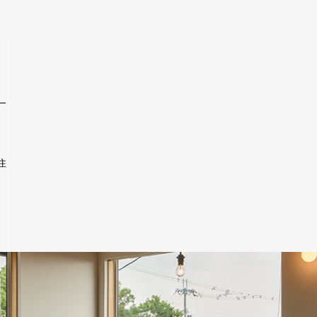
一
住
。